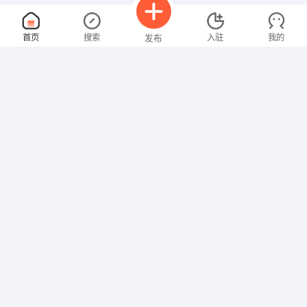
电话营销员
面议
首页
搜索
入驻
我的
发布
08-09
性别不限
经验不限
云南省德莉莱科技有限公司
申请
昆明市世纪城（广福路）银海畅园西区20栋一单元702室
仓库管理
面议
招聘信息
求职简历
08-09
性别不限
经验不限
烟台泰华建设工程机械有限公司
申请
山东省烟台市开发区广州路厦门大街
机务检修
面议
08-09
性别不限
经验不限
中节能（丽江）环保能源有限公司
申请
古城区大研街道文智村委会铁匠村48号