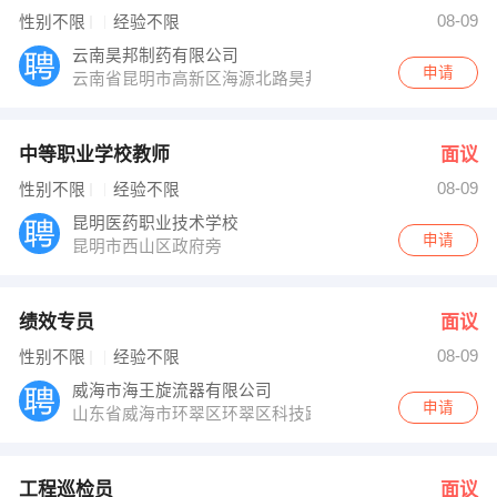
杨经理 发布 [工程巡检员 ] 招聘信息
08-09
性别不限
经验不限
发布 [安装造价师 ] 招聘信息
【时立汽车服务（济宁）有限责任公司 】 强势入驻
云南昊邦制药有限公司
申请
云南省昆明市高新区海源北路昊邦大厦
中等职业学校教师
面议
08-09
性别不限
经验不限
昆明医药职业技术学校
申请
昆明市西山区政府旁
绩效专员
面议
08-09
性别不限
经验不限
威海市海王旋流器有限公司
申请
山东省威海市环翠区环翠区科技路975号
工程巡检员
面议