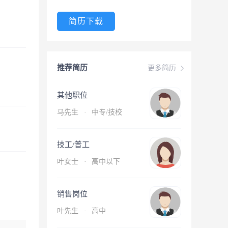
简历下载
推荐简历
更多简历
其他职位
马先生
·
中专/技校
技工/普工
叶女士
·
高中以下
销售岗位
叶先生
·
高中