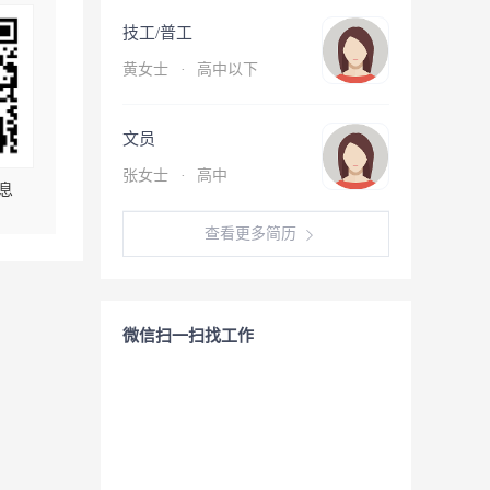
技工/普工
黄女士
·
高中以下
文员
张女士
·
高中
息
查看更多简历
微信扫一扫找工作